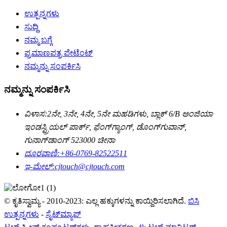
ಉತ್ಪನ್ನಗಳು
ಸುದ್ದಿ
ನಮ್ಮ ಬಗ್ಗೆ
ಪ್ರಮಾಣಪತ್ರ ಪೇಟೆಂಟ್
ನಮ್ಮನ್ನು ಸಂಪರ್ಕಿಸಿ
ನಮ್ಮನ್ನು ಸಂಪರ್ಕಿಸಿ
ವಿಳಾಸ:
2ನೇ, 3ನೇ, 4ನೇ, 5ನೇ ಮಹಡಿಗಳು, ಬ್ಲಾಕ್ 6/B ಅಂಜಿಯಾ
ಇಂಡಸ್ಟ್ರಿಯಲ್ ಪಾರ್ಕ್, ಫೆಂಗ್‌ಗ್ಯಾಂಗ್, ಡೊಂಗ್‌ಗುವಾನ್,
ಗುನಾಗ್‌ಡಾಂಗ್ 523000 ಚೀನಾ
ದೂರವಾಣಿ:
+86-0769-82522511
ಇ-ಮೇಲ್:
cjtouch@cjtouch.com
© ಕೃತಿಸ್ವಾಮ್ಯ - 2010-2023: ಎಲ್ಲ ಹಕ್ಕುಗಳನ್ನು ಕಾಯ್ದಿರಿಸಲಾಗಿದೆ.
ಬಿಸಿ
ಉತ್ಪನ್ನಗಳು
-
ಸೈಟ್‌ಮ್ಯಾಪ್