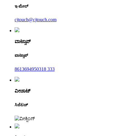
ಇ-ಮೇಲ್
cjtouch@cjtouch.com
ವಾಟ್ಸಾಪ್
ವಾಟ್ಸಾಪ್
8613694950318 333
ವೀಚಾಟ್
ಸಿಜೆಟಚ್