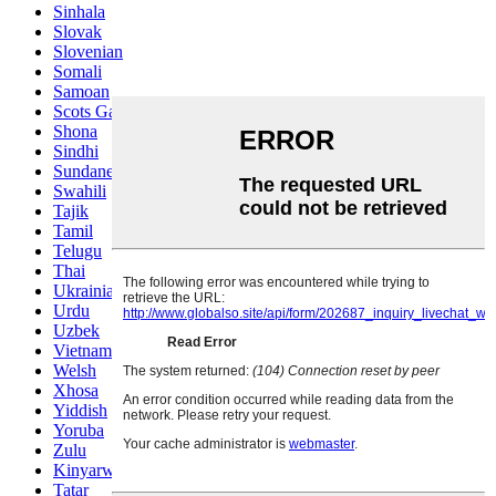
Sinhala
Slovak
Slovenian
Somali
Samoan
Scots Gaelic
Shona
Sindhi
Sundanese
Swahili
Tajik
Tamil
Telugu
Thai
Ukrainian
Urdu
Uzbek
Vietnamese
Welsh
Xhosa
Yiddish
Yoruba
Zulu
Kinyarwanda
Tatar