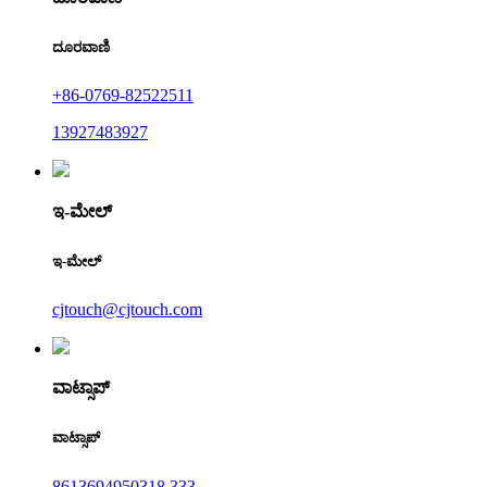
ದೂರವಾಣಿ
+86-0769-82522511
13927483927
ಇ-ಮೇಲ್
ಇ-ಮೇಲ್
cjtouch@cjtouch.com
ವಾಟ್ಸಾಪ್
ವಾಟ್ಸಾಪ್
8613694950318 333