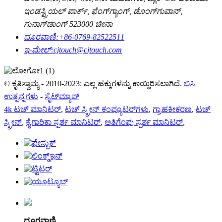
ಇಂಡಸ್ಟ್ರಿಯಲ್ ಪಾರ್ಕ್, ಫೆಂಗ್‌ಗ್ಯಾಂಗ್, ಡೊಂಗ್‌ಗುವಾನ್,
ಗುನಾಗ್‌ಡಾಂಗ್ 523000 ಚೀನಾ
ದೂರವಾಣಿ:
+86-0769-82522511
ಇ-ಮೇಲ್:
cjtouch@cjtouch.com
© ಕೃತಿಸ್ವಾಮ್ಯ - 2010-2023: ಎಲ್ಲ ಹಕ್ಕುಗಳನ್ನು ಕಾಯ್ದಿರಿಸಲಾಗಿದೆ.
ಬಿಸಿ
ಉತ್ಪನ್ನಗಳು
-
ಸೈಟ್‌ಮ್ಯಾಪ್
4k ಟಚ್ ಮಾನಿಟರ್
,
ಟಚ್ ಸ್ಕ್ರೀನ್ ಕಂಪ್ಯೂಟರ್‌ಗಳು
,
ಗ್ರಾಹಕೀಕರಣ
,
ಟಚ್
ಸ್ಕ್ರೀನ್
,
ಕೈಗಾರಿಕಾ ಸ್ಪರ್ಶ ಮಾನಿಟರ್
,
ಅತಿಗೆಂಪು ಸ್ಪರ್ಶ ಮಾನಿಟರ್
,
ದೂರವಾಣಿ