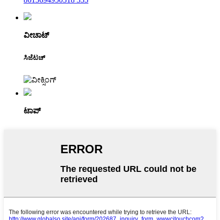
ವೀಚಾಟ್
ಸಿಜೆಟಚ್
ಟಾಪ್