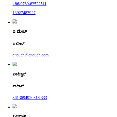
+86-0769-82522511
13927483927
ಇ-ಮೇಲ್
ಇ-ಮೇಲ್
cjtouch@cjtouch.com
ವಾಟ್ಸಾಪ್
ವಾಟ್ಸಾಪ್
8613694950318 333
ವೀಚಾಟ್