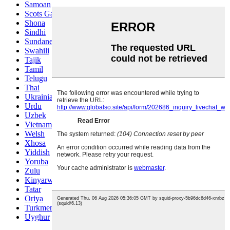
Samoan
Scots Gaelic
Shona
Sindhi
Sundanese
Swahili
Tajik
Tamil
Telugu
Thai
Ukrainian
Urdu
Uzbek
Vietnamese
Welsh
Xhosa
Yiddish
Yoruba
Zulu
Kinyarwanda
Tatar
Oriya
Turkmen
Uyghur