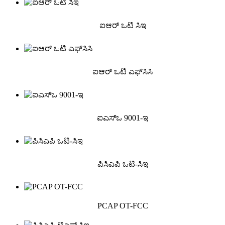
ಐಆರ್ ಒಟಿ ಸಿಇ
ಐಆರ್ ಒಟಿ ಎಫ್‌ಸಿಸಿ
ಐಎಸ್ಒ 9001-ಇ
ಪಿಸಿಎಪಿ ಒಟಿ-ಸಿಇ
PCAP OT-FCC