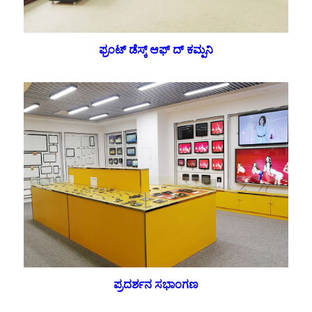
ಫ್ರಂಟ್ ಡೆಸ್ಕ್ ಆಫ್ ದ್ ಕಮ್ಪನಿ
ಪ್ರದರ್ಶನ ಸಭಾಂಗಣ