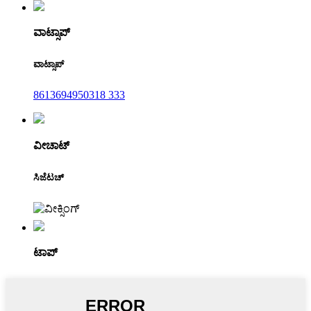
ವಾಟ್ಸಾಪ್
ವಾಟ್ಸಾಪ್
8613694950318 333
ವೀಚಾಟ್
ಸಿಜೆಟಚ್
ಟಾಪ್