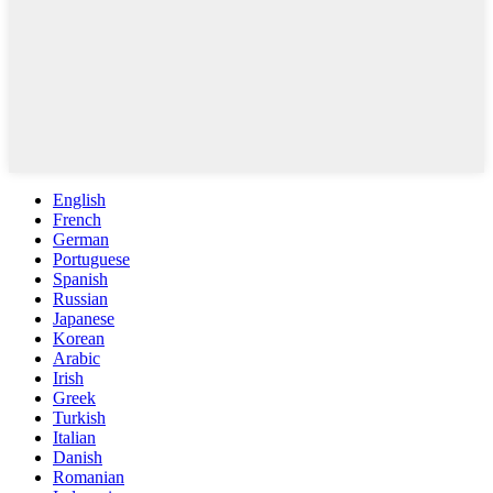
English
French
German
Portuguese
Spanish
Russian
Japanese
Korean
Arabic
Irish
Greek
Turkish
Italian
Danish
Romanian