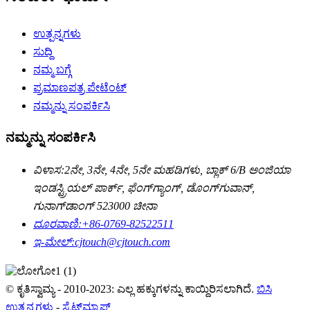
ಉತ್ಪನ್ನಗಳು
ಸುದ್ದಿ
ನಮ್ಮ ಬಗ್ಗೆ
ಪ್ರಮಾಣಪತ್ರ ಪೇಟೆಂಟ್
ನಮ್ಮನ್ನು ಸಂಪರ್ಕಿಸಿ
ನಮ್ಮನ್ನು ಸಂಪರ್ಕಿಸಿ
ವಿಳಾಸ:
2ನೇ, 3ನೇ, 4ನೇ, 5ನೇ ಮಹಡಿಗಳು, ಬ್ಲಾಕ್ 6/B ಅಂಜಿಯಾ
ಇಂಡಸ್ಟ್ರಿಯಲ್ ಪಾರ್ಕ್, ಫೆಂಗ್‌ಗ್ಯಾಂಗ್, ಡೊಂಗ್‌ಗುವಾನ್,
ಗುನಾಗ್‌ಡಾಂಗ್ 523000 ಚೀನಾ
ದೂರವಾಣಿ:
+86-0769-82522511
ಇ-ಮೇಲ್:
cjtouch@cjtouch.com
© ಕೃತಿಸ್ವಾಮ್ಯ - 2010-2023: ಎಲ್ಲ ಹಕ್ಕುಗಳನ್ನು ಕಾಯ್ದಿರಿಸಲಾಗಿದೆ.
ಬಿಸಿ
ಉತ್ಪನ್ನಗಳು
-
ಸೈಟ್‌ಮ್ಯಾಪ್