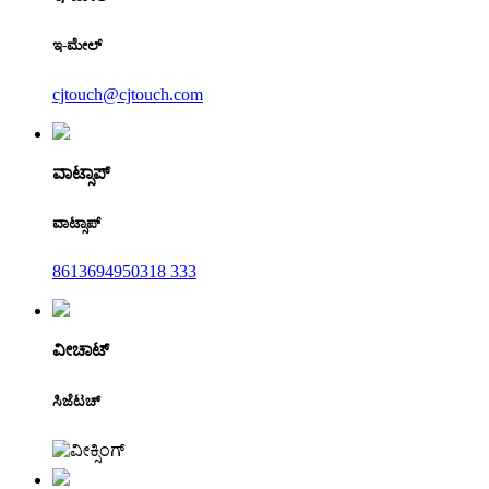
ಇ-ಮೇಲ್
cjtouch@cjtouch.com
ವಾಟ್ಸಾಪ್
ವಾಟ್ಸಾಪ್
8613694950318 333
ವೀಚಾಟ್
ಸಿಜೆಟಚ್