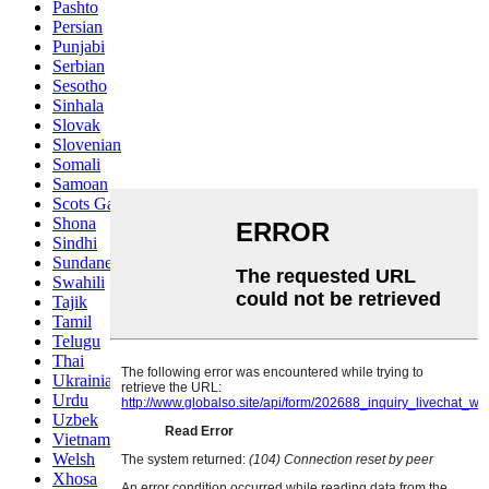
Pashto
Persian
Punjabi
Serbian
Sesotho
Sinhala
Slovak
Slovenian
Somali
Samoan
Scots Gaelic
Shona
Sindhi
Sundanese
Swahili
Tajik
Tamil
Telugu
Thai
Ukrainian
Urdu
Uzbek
Vietnamese
Welsh
Xhosa