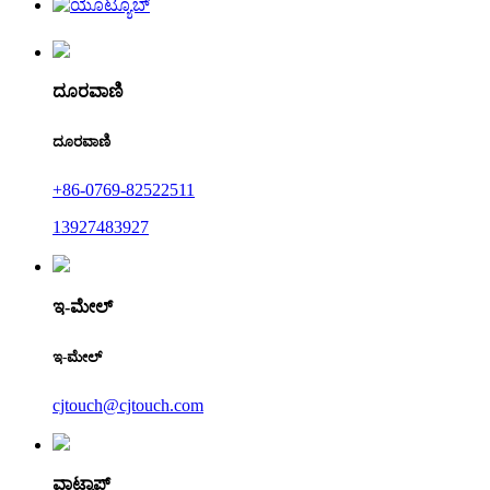
ದೂರವಾಣಿ
ದೂರವಾಣಿ
+86-0769-82522511
13927483927
ಇ-ಮೇಲ್
ಇ-ಮೇಲ್
cjtouch@cjtouch.com
ವಾಟ್ಸಾಪ್