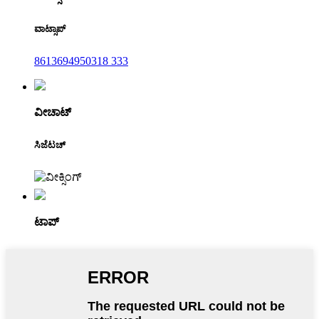
ವಾಟ್ಸಾಪ್
8613694950318 333
ವೀಚಾಟ್
ಸಿಜೆಟಚ್
ಟಾಪ್