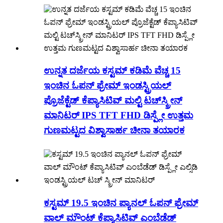
ಉನ್ನತ ದರ್ಜೆಯ ಕಸ್ಟಮ್ ಕಡಿಮೆ ವೆಚ್ಚ 15
ಇಂಚಿನ ಓಪನ್ ಫ್ರೇಮ್ ಇಂಡಸ್ಟ್ರಿಯಲ್
ಪ್ರೊಜೆಕ್ಟೆಡ್ ಕೆಪ್ಯಾಸಿಟಿವ್ ಮಲ್ಟಿ ಟಚ್‌ಸ್ಕ್ರೀನ್
ಮಾನಿಟರ್ IPS TFT FHD ಡಿಸ್ಪ್ಲೇ ಉತ್ತಮ
ಗುಣಮಟ್ಟದ ವಿಶ್ವಾಸಾರ್ಹ ಚೀನಾ ತಯಾರಕ
ಕಸ್ಟಮ್ 19.5 ಇಂಚಿನ ಪ್ಯಾನಲ್ ಓಪನ್ ಫ್ರೇಮ್
ವಾಲ್ ಮೌಂಟ್ ಕೆಪ್ಯಾಸಿಟಿವ್ ಎಂಬೆಡೆಡ್