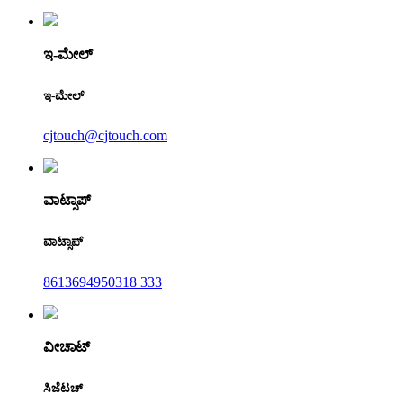
ಇ-ಮೇಲ್
ಇ-ಮೇಲ್
cjtouch@cjtouch.com
ವಾಟ್ಸಾಪ್
ವಾಟ್ಸಾಪ್
8613694950318 333
ವೀಚಾಟ್
ಸಿಜೆಟಚ್